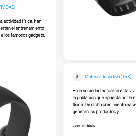
IVIDAD
a actividad física, han
ierten el entrenamiento
s a los famosos gadgets.
Material deportivo (TRX)
8
En la sociedad actual se esta viv
la población que apuesta por la me
física. De dicho crecimiento nac
generan los productos y
...
Leer artículo