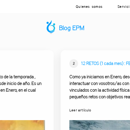
Quienes somos
Servic
Blog EPM
12 RETOS (1 cada mes) :
2
o de la temporada ,
Como ya iniciamos en Enero, de
de inicio de año. Es un
interactuar con vosotros/as con e
n Enero, en el cual
vinculados con la actividad físic
pequeños retos con objetivos rea
Leer artículo