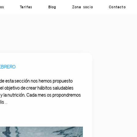
ios
Tarifas
Blog
Zona socio
Contacto
 FEBRERO
sde esta sección nos hemos propuesto
l objetivo de crear hábitos saludables
a y la nutrición. Cada mes os propondremos
lis
...