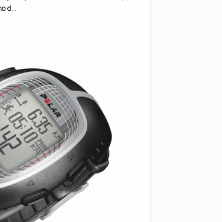
mo d
...