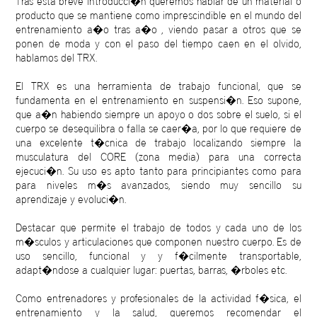
Tras esta breve introducci�n queremos hablar de un material o
producto que se mantiene como imprescindible en el mundo del
entrenamiento a�o tras a�o , viendo pasar a otros que se
ponen de moda y con el paso del tiempo caen en el olvido,
hablamos del TRX.
El TRX es una herramienta de trabajo funcional, que se
fundamenta en el entrenamiento en suspensi�n. Eso supone,
que a�n habiendo siempre un apoyo o dos sobre el suelo, si el
cuerpo se desequilibra o falla se caer�a, por lo que requiere de
una excelente t�cnica de trabajo localizando siempre la
musculatura del CORE (zona media) para una correcta
ejecuci�n. Su uso es apto tanto para principiantes como para
para niveles m�s avanzados, siendo muy sencillo su
aprendizaje y evoluci�n.
Destacar que permite el trabajo de todos y cada uno de los
m�sculos y articulaciones que componen nuestro cuerpo. Es de
uso sencillo, funcional y y f�cilmente transportable,
adapt�ndose a cualquier lugar: puertas, barras, �rboles etc.
Como entrenadores y profesionales de la actividad f�sica, el
entrenamiento y la salud, queremos recomendar el