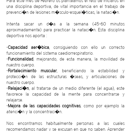
Para este mes de Febrero os planteamos el reto de iniciaros en
una disciplina deportiva, de vital importancia en el trabajo de
prevenci�n de lesiones m�sculo-esquel�ticas, la nataci�n.
Intenta sacar un d�a a la semana (45-60 minutos
aproximadamente) para practicar la nataci�n. Esta disciplina
deportiva nos aporta :
-
Capacidad aer�bica
, consiguiendo con ello un correcto
funcionamiento del sistema caediorrespiratorio.
-
Funcionalidad
, mejorando, de esta manera, la movilidad de
nuestro cuerpo.
-
Fortalecimiento muscular
, beneficiando la estabilidad y
protecci�n de las estructuras �seas, y articulaciones de
nuestro cuerpo.
-
Relajaci�n
, al tratarse de un medio diferente (el agua), este
favorece la capacidad de la mente para concentrarse y
relajarse.
-
Mejora de las capacidades cognitivas
, como por ejemplo la
atenci�n y la concentraci�n.
Nos encontramos habitualmente personas a las cuales
recomendamos nadar y se excusan en que no saben. Aprender